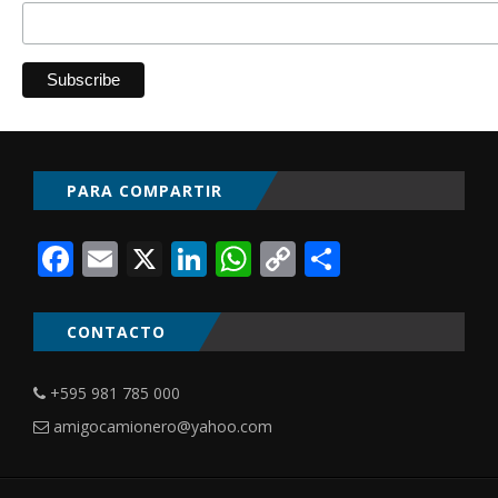
PARA COMPARTIR
Facebook
Email
X
LinkedIn
WhatsApp
Copy
Comparti
Link
CONTACTO
+595 981 785 000
amigocamionero@yahoo.com