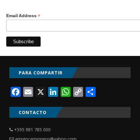
*
Email Address
PARA COMPARTIR
Facebook
Email
X
LinkedIn
WhatsApp
Copy
Comparti
Link
CONTACTO
+595 981 785 000
amigocamionero@yahoo.com