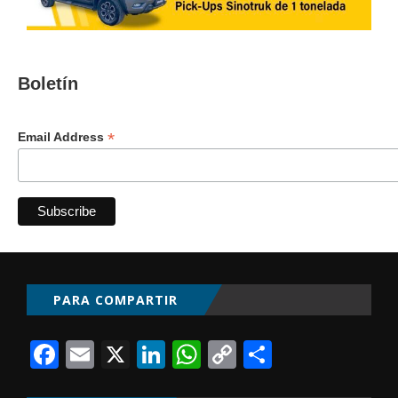
Boletín
*
Email Address
PARA COMPARTIR
Facebook
Email
X
LinkedIn
WhatsApp
Copy
Comparti
Link