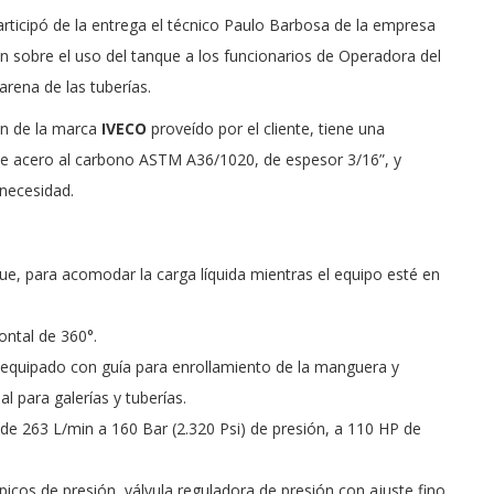
articipó de la entrega el técnico Paulo Barbosa de la empresa
ón sobre el uso del tanque a los funcionarios de Operadora del
arena de las tuberías.
ón de la marca
IVECO
proveído por el cliente, tiene una
 de acero al carbono ASTM A36/1020, de espesor 3/16”, y
 necesidad.
que, para acomodar la carga líquida mientras el equipo esté en
ontal de 360°.
a, equipado con guía para enrollamiento de la manguera y
 para galerías y tuberías.
de 263 L/min a 160 Bar (2.320 Psi) de presión, a 110 HP de
picos de presión, válvula reguladora de presión con ajuste fino