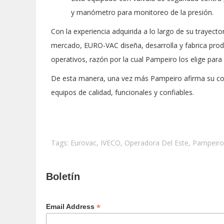
y manómetro para monitoreo de la presión.
Con la experiencia adquirida a lo largo de su trayecto
mercado, EURO-VAC diseña, desarrolla y fabrica pr
operativos, razón por la cual Pampeiro los elige para 
De esta manera, una vez más Pampeiro afirma su comp
equipos de calidad, funcionales y confiables.
Tags:
Eurovac
,
IVECO
,
Operadora Del Este
,
Pampeiro
Boletín
*
Email Address