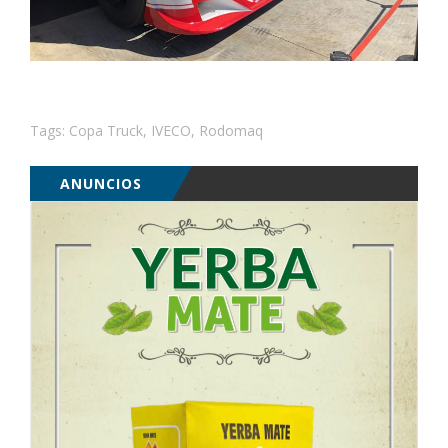
Tags:
Copa Truck
,
IVECO
,
Rodomaq
ANUNCIOS