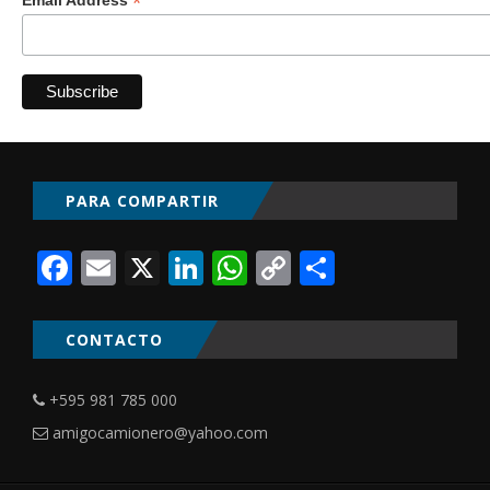
*
Email Address
PARA COMPARTIR
Facebook
Email
X
LinkedIn
WhatsApp
Copy
Comparti
Link
CONTACTO
+595 981 785 000
amigocamionero@yahoo.com