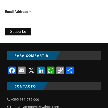
*
Email Address
PARA COMPARTIR
Facebook
Email
X
LinkedIn
WhatsApp
Copy
Comparti
Link
CONTACTO
+595 981 785 000
amigocamionero@yahoo.com