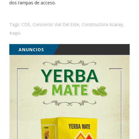
dos rampas de acceso.
Tags:
CDE
,
Consorcio Vial Del Este
,
Constructora Acaray
,
Itaipú
ANUNCIOS