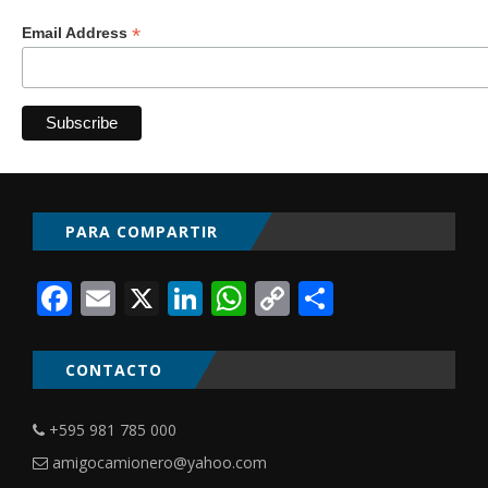
*
Email Address
PARA COMPARTIR
Facebook
Email
X
LinkedIn
WhatsApp
Copy
Comparti
Link
CONTACTO
+595 981 785 000
amigocamionero@yahoo.com