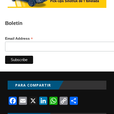
Boletín
*
Email Address
PARA COMPARTIR
Facebook
Email
X
LinkedIn
WhatsApp
Copy
Comparti
Link