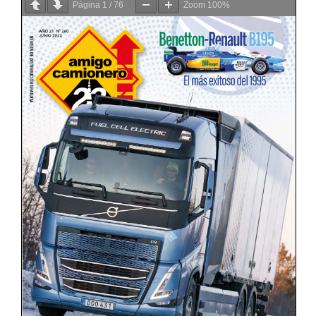
Página
1
/
76
Zoom
100%