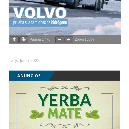
Página
1
/
76
Zoom
100%
Tags:
Junio 2023
ANUNCIOS