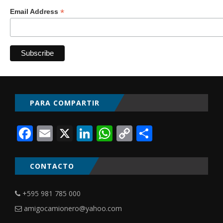
*
Email Address
PARA COMPARTIR
Facebook
Email
X
LinkedIn
WhatsApp
Copy
Comparti
Link
CONTACTO
+595 981 785 000
amigocamionero@yahoo.com