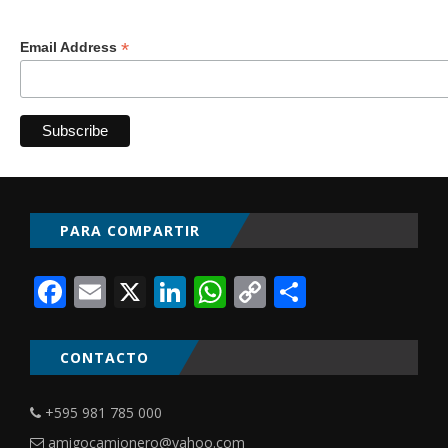
*
Email Address
PARA COMPARTIR
Facebook
Email
X
LinkedIn
WhatsApp
Copy
Comparti
Link
CONTACTO
+595 981 785 000
amigocamionero@yahoo.com