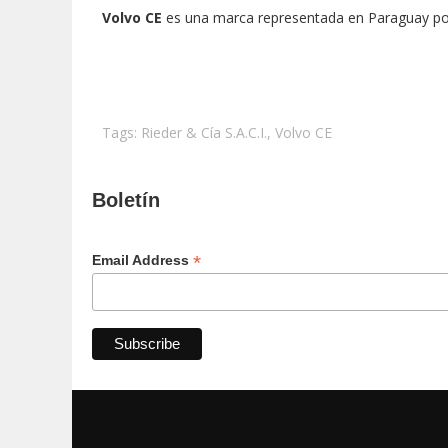
Volvo CE
es una marca representada en Paraguay p
Tags:
Rieder & Cía S.A.C.I.
,
Volvo CE
Boletín
*
Email Address