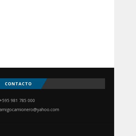
CONTACTO
ir
+595 981 785 000
amigocamionero@yahoo.com