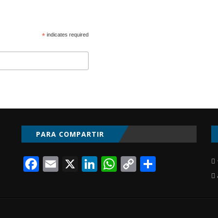
*
indicates required
PARA COMPARTIR
Facebook
Email
X
LinkedIn
WhatsApp
Copy
Compart
Link