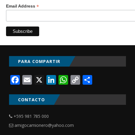
*
Email Address
PARA COMPARTIR
Facebook
Email
X
LinkedIn
WhatsApp
Copy
Comparti
Link
CONTACTO
+595 981 785 000
amigocamionero@yahoo.com