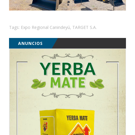
Tags:
Expo Regional Canindeyú
,
TARGET S.A.
ANUNCIOS