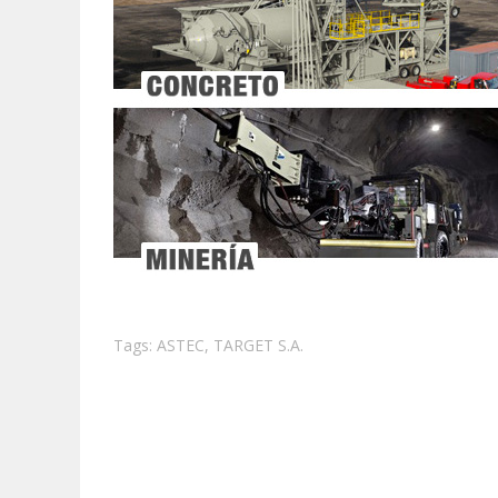
Tags:
ASTEC
,
TARGET S.A.