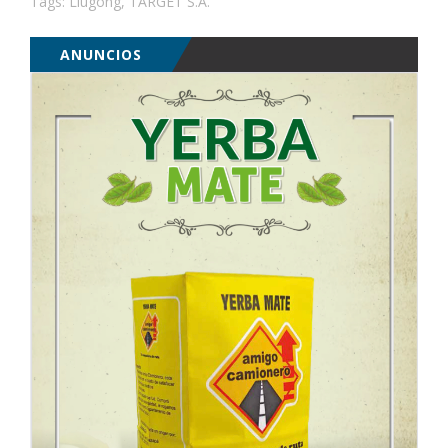
Tags:
Liugong
,
TARGET S.A.
ANUNCIOS