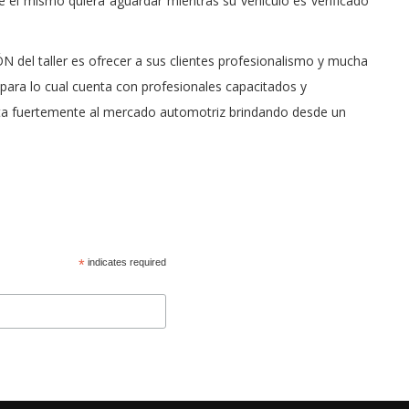
ue el mismo quiera aguardar mientras su vehículo es verificado
 del taller es ofrecer a sus clientes profesionalismo y mucha
 para lo cual cuenta con profesionales capacitados y
ta fuertemente al mercado automotriz brindando desde un
*
indicates required