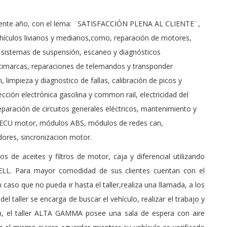
corriente año, con el lema: ¨SATISFACCIÓN PLENA AL CLIENTE¨,
vehículos livianos y medianos,como, reparación de motores,
e sistemas de suspensión, escaneo y diagnósticos
ltimarcas, reparaciones de telemandos y transponder
 limpieza y diagnostico de fallas, calibración de picos y
cción electrónica gasolina y common rail, electricidad del
eparación de circuitos generales eléctricos, mantenimiento y
s ECU motor, módulos ABS, módulos de redes can,
dores, sincronizacion motor.
 de aceites y filtros de motor, caja y diferencial utilizando
LL. Para mayor comodidad de sus clientes cuentan con el
 caso que no pueda ir hasta el taller,realiza una llamada, a los
l taller se encarga de buscar el vehículo, realizar el trabajo y
ién, el taller ALTA GAMMA posee una sala de espera con aire