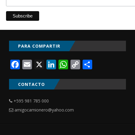
PARA COMPARTIR
Facebook
Email
X
LinkedIn
WhatsApp
Copy
Comparti
Link
CONTACTO
+595 981 785 000
amigocamionero@yahoo.com