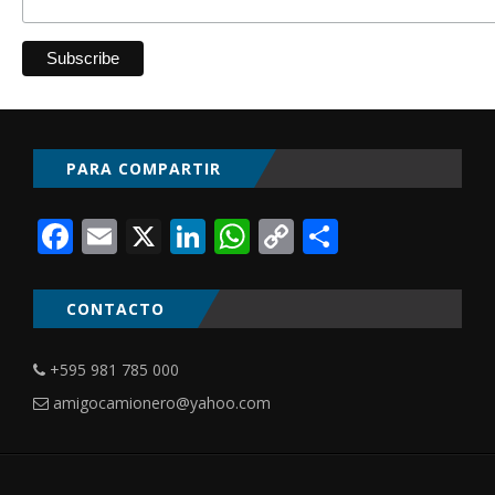
PARA COMPARTIR
Facebook
Email
X
LinkedIn
WhatsApp
Copy
Comparti
Link
CONTACTO
+595 981 785 000
amigocamionero@yahoo.com