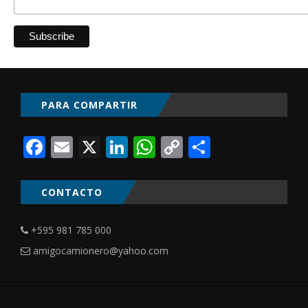
PARA COMPARTIR
Facebook
Email
X
LinkedIn
WhatsApp
Copy
Comparti
Link
CONTACTO
+595 981 785 000
amigocamionero@yahoo.com