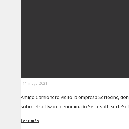
11 mayo 2021
Amigo Camionero visitó la empresa Sertecinc, dond
sobre el software denominado SerteSoft. SerteSof
Leer más