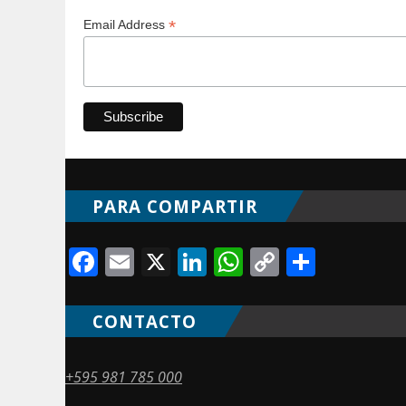
*
Email Address
PARA COMPARTIR
Facebook
Email
X
LinkedIn
WhatsApp
Copy
Compa
Link
CONTACTO
+595 981 785 000