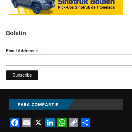
Boletín
*
Email Address
PARA COMPARTIR
Facebook
Email
X
LinkedIn
WhatsApp
Copy
Comparti
Link