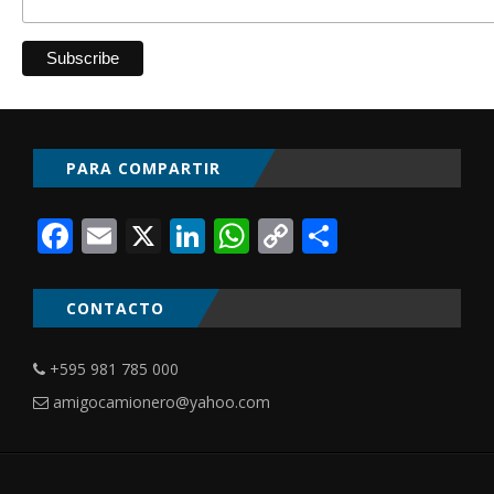
PARA COMPARTIR
Facebook
Email
X
LinkedIn
WhatsApp
Copy
Comparti
Link
CONTACTO
+595 981 785 000
amigocamionero@yahoo.com