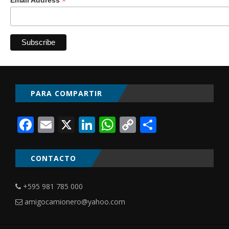
*
PARA COMPARTIR
Facebook
Email
X
LinkedIn
WhatsApp
Copy
Comparti
Link
CONTACTO
+595 981 785 000
amigocamionero@yahoo.com