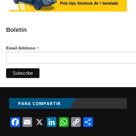
Boletín
*
Email Address
PARA COMPARTIR
Facebook
Email
X
LinkedIn
WhatsApp
Copy
Comparti
Link