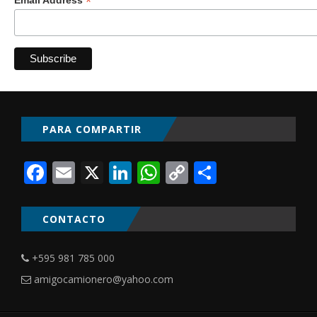
*
PARA COMPARTIR
Facebook
Email
X
LinkedIn
WhatsApp
Copy
Comparti
Link
CONTACTO
+595 981 785 000
amigocamionero@yahoo.com