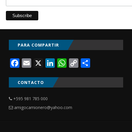
PARA COMPARTIR
Facebook
Email
X
LinkedIn
WhatsApp
Copy
Comparti
Link
CONTACTO
+595 981 785 000
amigocamionero@yahoo.com