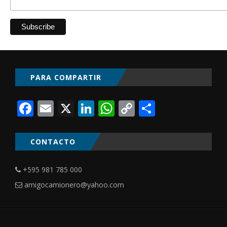
PARA COMPARTIR
Facebook
Email
X
LinkedIn
WhatsApp
Copy
Comparti
Link
CONTACTO
+595 981 785 000
amigocamionero@yahoo.com