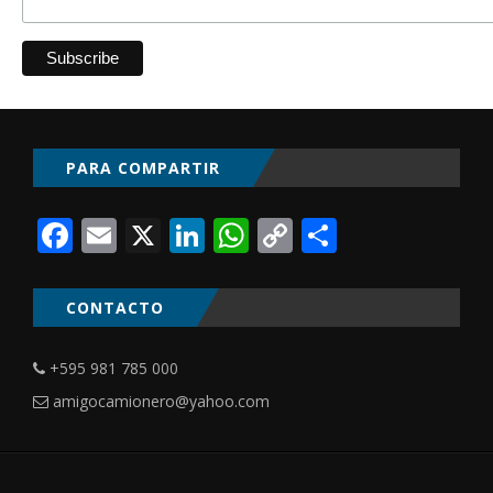
PARA COMPARTIR
Facebook
Email
X
LinkedIn
WhatsApp
Copy
Comparti
Link
CONTACTO
+595 981 785 000
amigocamionero@yahoo.com