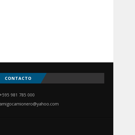
CONTACTO
ir
+595 981 785 000
amigocamionero@yahoo.com