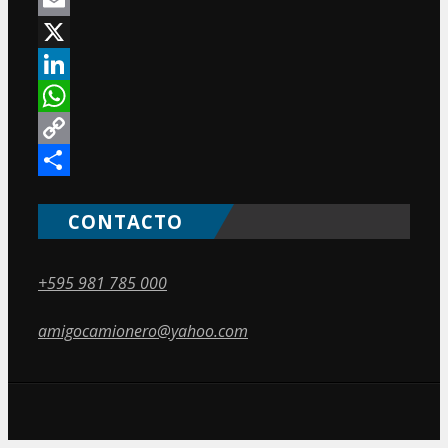
Email
X
LinkedIn
WhatsApp
Copy
Link
Compartir
CONTACTO
+595 981 785 000
amigocamionero@yahoo.com