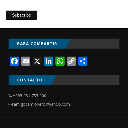
PARA COMPARTIR
Facebook
Email
X
LinkedIn
WhatsApp
Copy
Comparti
Link
CONTACTO
+595 981 785 000
amigocamionero@yahoo.com