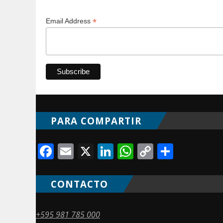
*
Email Address
PARA COMPARTIR
Facebook
Email
X
LinkedIn
WhatsApp
Copy
Compa
Link
CONTACTO
+595 981 785 000