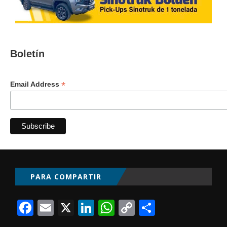
Boletín
*
Email Address
PARA COMPARTIR
Facebook
Email
X
LinkedIn
WhatsApp
Copy
Comparti
Link