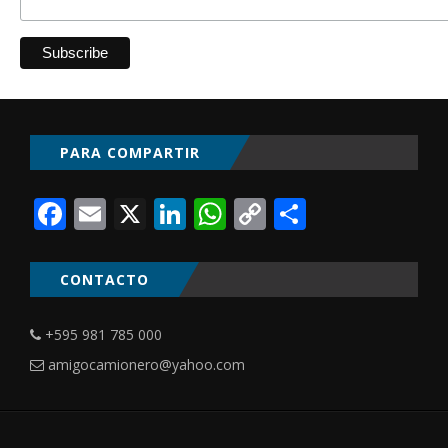
PARA COMPARTIR
Facebook
Email
X
LinkedIn
WhatsApp
Copy
Comparti
Link
CONTACTO
+595 981 785 000
amigocamionero@yahoo.com