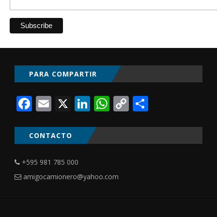
PARA COMPARTIR
Facebook
Email
X
LinkedIn
WhatsApp
Copy
Comparti
Link
CONTACTO
+595 981 785 000
amigocamionero@yahoo.com