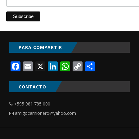
PARA COMPARTIR
Facebook
Email
X
LinkedIn
WhatsApp
Copy
Comparti
Link
CONTACTO
+595 981 785 000
amigocamionero@yahoo.com