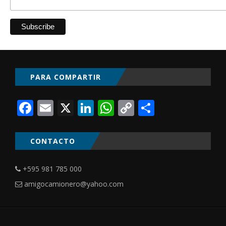
PARA COMPARTIR
Facebook
Email
X
LinkedIn
WhatsApp
Copy
Comparti
Link
CONTACTO
+595 981 785 000
amigocamionero@yahoo.com