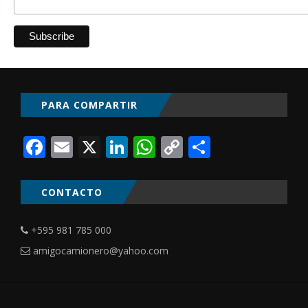
PARA COMPARTIR
Facebook
Email
X
LinkedIn
WhatsApp
Copy
Comparti
Link
CONTACTO
+595 981 785 000
amigocamionero@yahoo.com