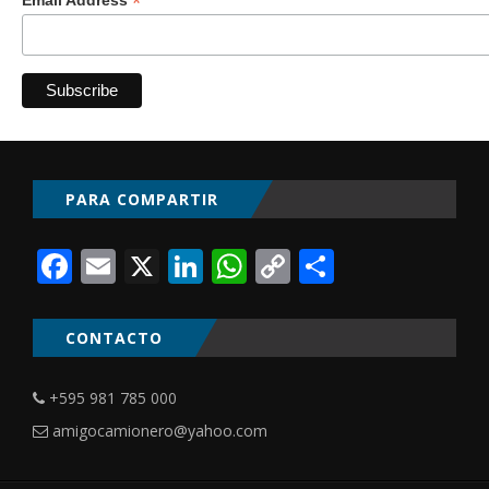
*
PARA COMPARTIR
Facebook
Email
X
LinkedIn
WhatsApp
Copy
Comparti
Link
CONTACTO
+595 981 785 000
amigocamionero@yahoo.com