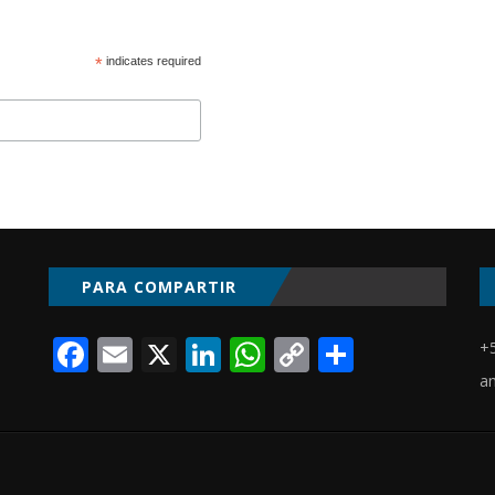
*
indicates required
PARA COMPARTIR
Facebook
Email
X
LinkedIn
WhatsApp
Copy
Compart
+
Link
a