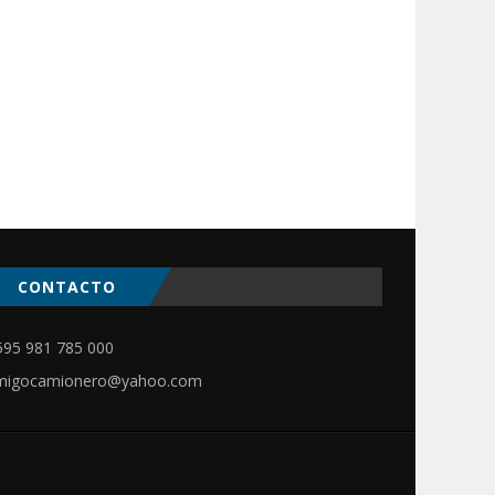
CONTACTO
ir
595 981 785 000
migocamionero@yahoo.com