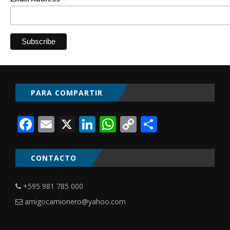
*
PARA COMPARTIR
Facebook
Email
X
LinkedIn
WhatsApp
Copy
Comparti
Link
CONTACTO
+595 981 785 000
amigocamionero@yahoo.com