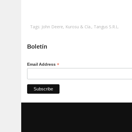
Tags:
John Deere
,
Kurosu & Cía.
,
Tangus S.R.L.
Boletín
*
Email Address