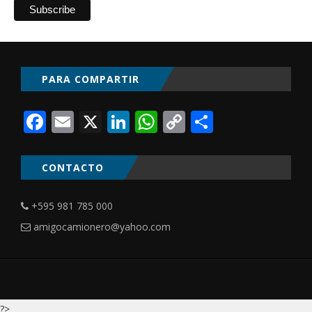
PARA COMPARTIR
Facebook
Email
X
LinkedIn
WhatsApp
Copy
Comparti
Link
CONTACTO
+595 981 785 000
amigocamionero@yahoo.com
?>