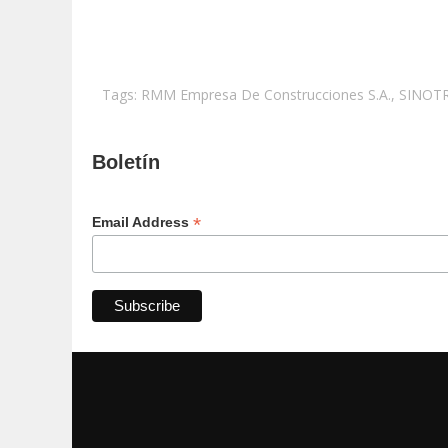
Tags:
RMM Empresa De Construcciones S.A.
,
SINOT
Boletín
*
Email Address