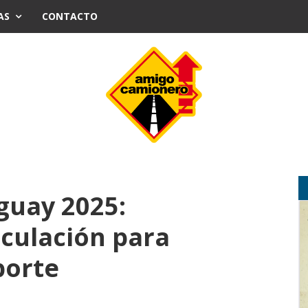
AS
CONTACTO
guay 2025:
rculación para
porte