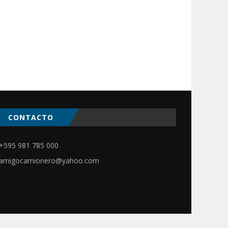
CONTACTO
ir
+595 981 785 000
amigocamionero@yahoo.com