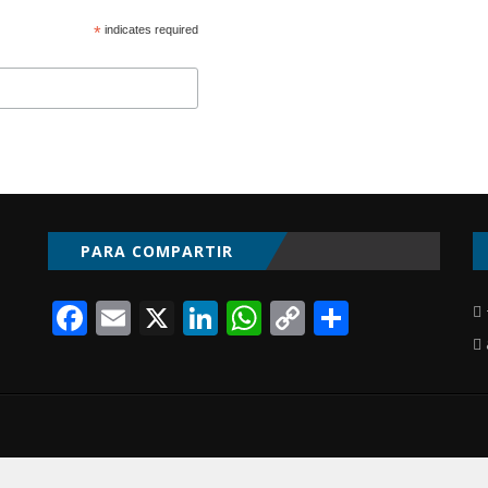
*
indicates required
PARA COMPARTIR
Facebook
Email
X
LinkedIn
WhatsApp
Copy
Compart
Link