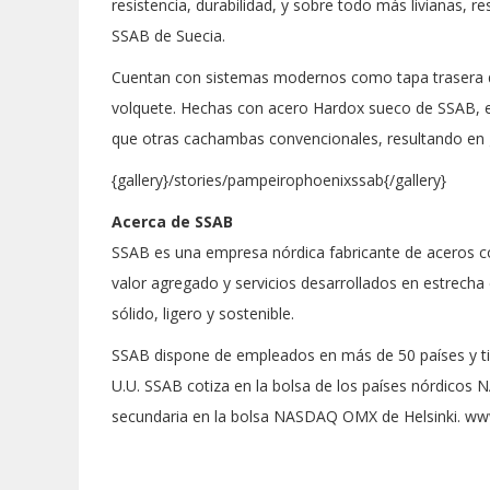
resistencia, durabilidad, y sobre todo más livianas, 
SSAB de Suecia.
Cuentan con sistemas modernos como tapa trasera de
volquete. Hechas con acero Hardox sueco de SSAB, e
que otras cachambas convencionales, resultando en g
{gallery}/stories/pampeirophoenixssab{/gallery}
Acerca de SSAB
SSAB es una empresa nórdica fabricante de aceros c
valor agregado y servicios desarrollados en estrech
sólido, ligero y sostenible.
SSAB dispone de empleados en más de 50 países y tien
U.U. SSAB cotiza en la bolsa de los países nórdic
secundaria en la bolsa NASDAQ OMX de Helsinki. w