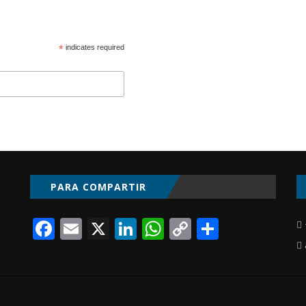
*
indicates required
PARA COMPARTIR
Facebook
Email
X
LinkedIn
WhatsApp
Copy
Compart
Link