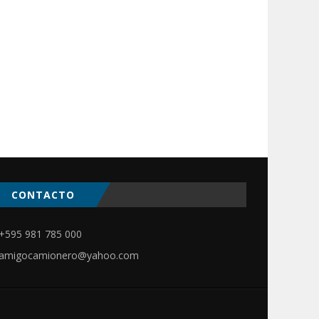
CONTACTO
ir
+595 981 785 000
amigocamionero@yahoo.com