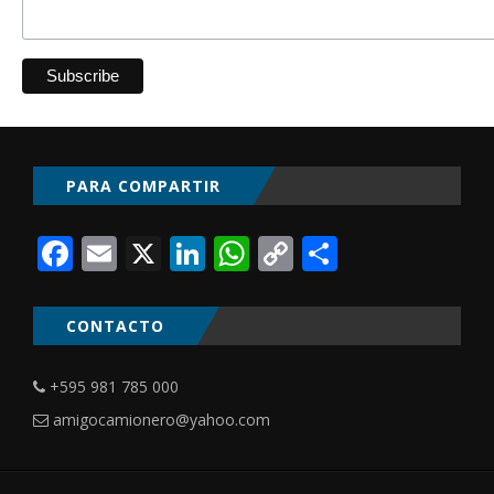
PARA COMPARTIR
Facebook
Email
X
LinkedIn
WhatsApp
Copy
Comparti
Link
CONTACTO
+595 981 785 000
amigocamionero@yahoo.com