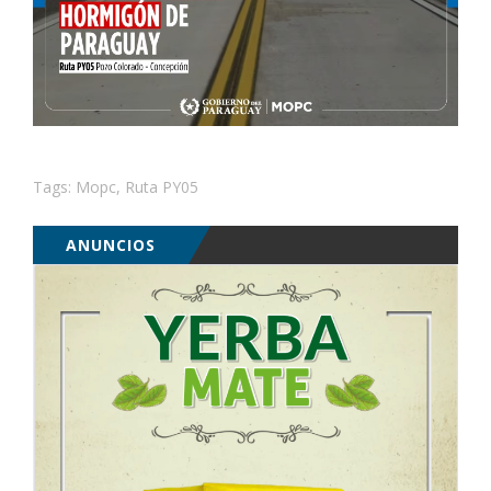
Tags:
Mopc
,
Ruta PY05
ANUNCIOS